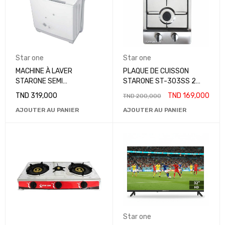
Star one
Star one
MACHINE À LAVER
PLAQUE DE CUISSON
STARONE SEMI
STARONE ST-303SS 2
AUTOMATIQUE 9KG
FEUX - INOX
TND
319,000
TND
169,000
TND
200,000
AJOUTER AU PANIER
AJOUTER AU PANIER
Star one