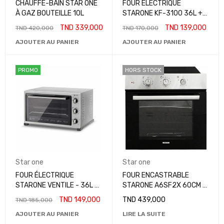
CHAUFFE-BAIN STAR ONE
FOUR ÉLECTRIQUE
À GAZ BOUTEILLE 10L
STARONE KF-3100 36L +
TB - SILVER
TND
339,000
TND
139,000
TND
420,000
TND
170,000
AJOUTER AU PANIER
AJOUTER AU PANIER
PROMO
HORS STOCK
Star one
Star one
FOUR ÉLECTRIQUE
FOUR ENCASTRABLE
STARONE VENTILE - 36L -
STARONE A6SF2X 60CM -
SILVER
INOX
TND
149,000
TND
439,000
TND
185,000
AJOUTER AU PANIER
LIRE LA SUITE