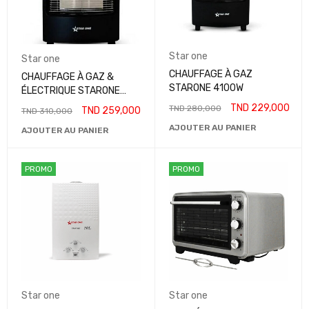
Star one
Star one
CHAUFFAGE À GAZ
CHAUFFAGE À GAZ &
STARONE 4100W
ÉLECTRIQUE STARONE
4100W
TND
229,000
TND
280,000
TND
259,000
TND
310,000
AJOUTER AU PANIER
AJOUTER AU PANIER
PROMO
PROMO
Star one
Star one