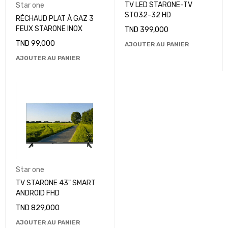
TV LED STARONE-TV
Star one
ST032-32 HD
RÉCHAUD PLAT À GAZ 3
FEUX STARONE INOX
TND
399,000
TND
99,000
AJOUTER AU PANIER
AJOUTER AU PANIER
Star one
TV STARONE 43" SMART
ANDROID FHD
TND
829,000
AJOUTER AU PANIER