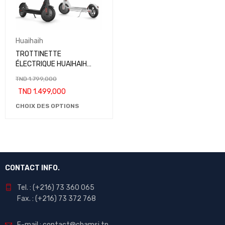
Huaihaih
TROTTINETTE
ÉLECTRIQUE HUAIHAIH
H851
TND
1.799,000
TND
1.499,000
CHOIX DES OPTIONS
CONTACT INFO.
Tel. : (+216) 73 360 065
Fax. : (+216) 73 372 768
E-mail : contact@chamsi.tn