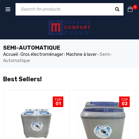
0
SEMI-AUTOMATIQUE
Accueil
Gros électroménager
Machine à laver
Semi-
›
›
›
Automatique
Best Sellers!
TOP
TOP
01
02