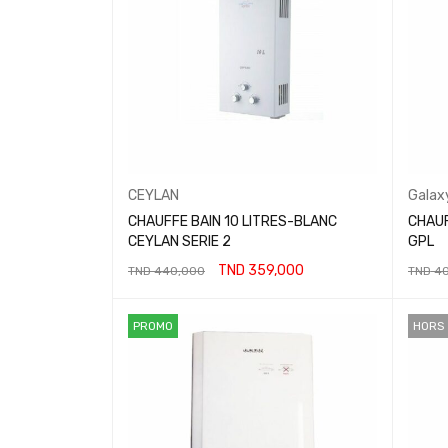
CEYLAN
Galax
CHAUFFE BAIN 10 LITRES-BLANC
CHAUF
CEYLAN SERIE 2
GPL
TND
359,000
TND
440,000
TND
40
AJOUTER AU PANIER
AJOUT
PROMO
HORS