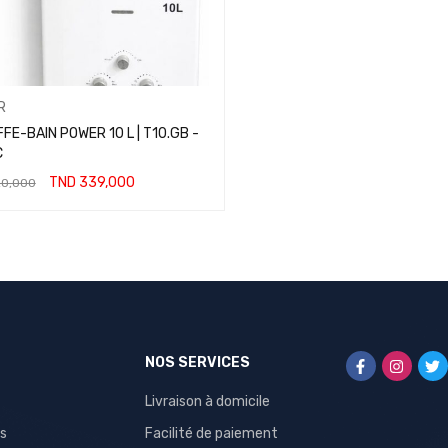
R
FE-BAIN POWER 10 L | T10.GB -
C
TND
339,000
0,000
ER AU PANIER
NOS SERVICES
Livraison à domicile
s
Facilité de paiement