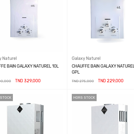
y Naturel
Galaxy Naturel
FE BAIN GALAXY NATUREL 10L
CHAUFFE BAIN GALAXY NATUREL
GPL
TND
329,000
TND
229,000
0,000
TND
275,000
ER AU PANIER
AJOUTER AU PANIER
 STOCK
HORS STOCK