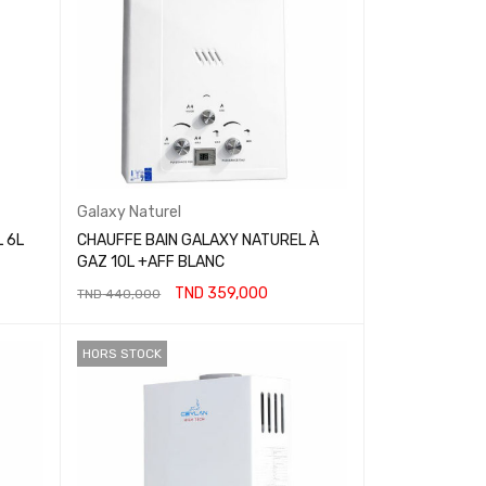
Galaxy Naturel
 6L
CHAUFFE BAIN GALAXY NATUREL À
GAZ 10L +AFF BLANC
TND
359,000
TND
440,000
AJOUTER AU PANIER
HORS STOCK