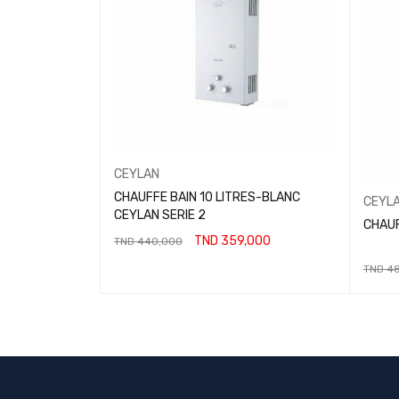
CEYLAN
CHAUFFE BAIN 10 LITRES-BLANC
CEYL
CEYLAN SERIE 2
CHAUF
TND
359,000
TND
440,000
AJOUTER AU PANIER
TND
48
LIRE L