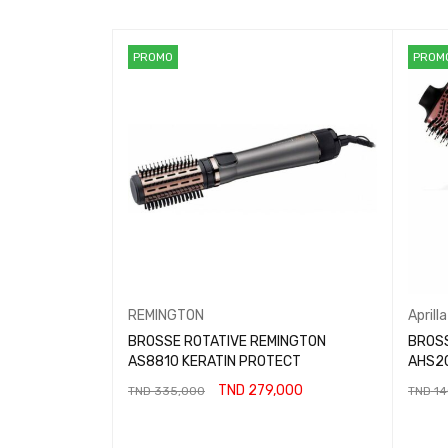
PROMO
PROM
REMINGTON
Aprilla
BROSSE ROTATIVE REMINGTON
BROSS
AS8810 KERATIN PROTECT
AHS2
TND
279,000
TND
335,000
TND
14
AJOUTER AU PANIER
AJOUT