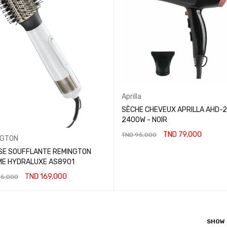
Aprilla
SÈCHE CHEVEUX APRILLA AHD-2
2400W - NOIR
TND
79,000
TND
95,000
NGTON
AJOUTER AU PANIER
SE SOUFFLANTE REMINGTON
ME HYDRALUXE AS8901
TND
169,000
5,000
A SUITE
SHOW