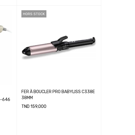
HORS STOCK
FER À BOUCLER PRO BABYLISS C338E
38MM
I-646
TND
159,000
LIRE LA SUITE