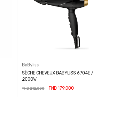
BaByliss
SÈCHE CHEVEUX BABYLISS 6704E /
2000W
TND
179,000
TND
212,000
AJOUTER AU PANIER