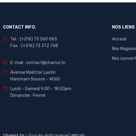
CONTACT INFO.
NOS LIENS
Tel. : (+216) 73 360 065
Acceuil
Fax. : (+216) 73 372 768
Nos Magasin
Nos conven
E-mail : contact@chamsi.tn
Avenue Mokhtar Laatiri
Hammam Sousse – 4060
Lundi – Samedi 9:00 – 18:00pm
Dimanche : Fermé
Chamsi.tn
– Tous les droit reservé |
@Khalil