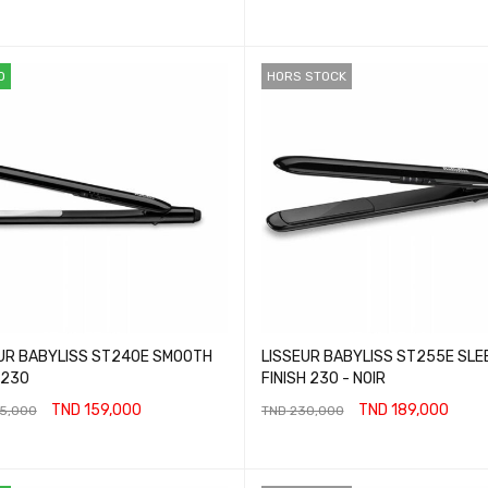
O
HORS STOCK
UR BABYLISS ST240E SMOOTH
LISSEUR BABYLISS ST255E SLE
 230
FINISH 230 - NOIR
TND
159,000
TND
189,000
5,000
TND
230,000
ER AU PANIER
LIRE LA SUITE