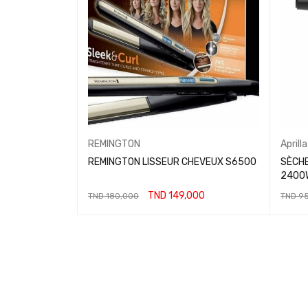
REMINGTON
Aprilla
REMINGTON LISSEUR CHEVEUX S6500
SÈCHE
2400W
TND
149,000
TND
180,000
TND
95
LIRE LA SUITE
AJOUT