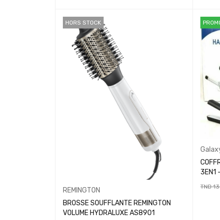
HORS STOCK
PROM
Galax
COFFR
TND
13
REMINGTON
AJOUT
BROSSE SOUFFLANTE REMINGTON
VOLUME HYDRALUXE AS8901