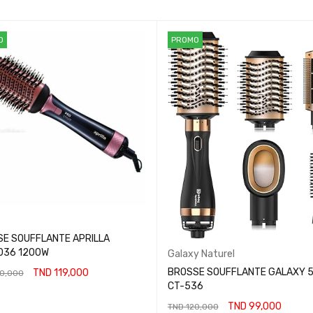
O
PROMO
E SOUFFLANTE APRILLA
036 1200W
Galaxy Naturel
BROSSE SOUFFLANTE GALAXY 5
TND
119,000
0,000
CT-536
ER AU PANIER
TND
99,000
TND
120,000