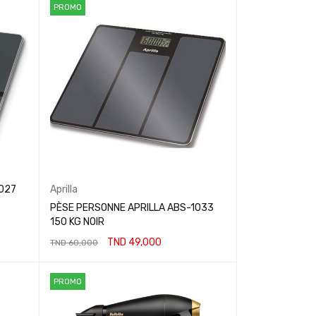
PROMO
1027
Aprilla
PÈSE PERSONNE APRILLA ABS-1033
150 KG NOIR
TND
49,000
TND
60,000
AJOUTER AU PANIER
PROMO