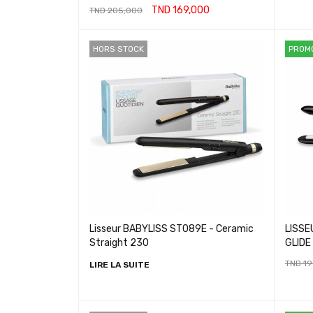
TND
169,000
TND
205,000
LIRE LA SUITE
HORS STOCK
PROM
Lisseur BABYLISS ST089E - Ceramic
LISSE
Straight 230
GLIDE
TND
19
LIRE LA SUITE
AJOUT