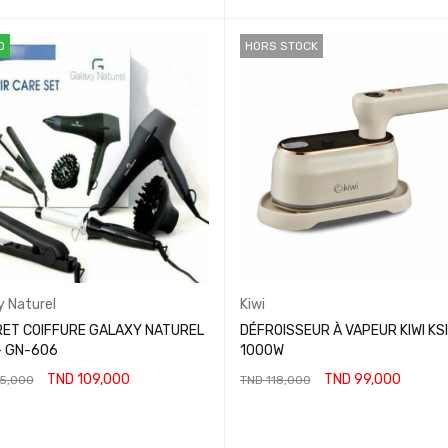
AJOUTER AU PANIER
O
HORS STOCK
y Naturel
Kiwi
ET COIFFURE GALAXY NATUREL
DÉFROISSEUR À VAPEUR KIWI KS
3EN1 - GN-606
1000W
TND
109,000
TND
99,000
5,000
TND
118,000
ER AU PANIER
LIRE LA SUITE