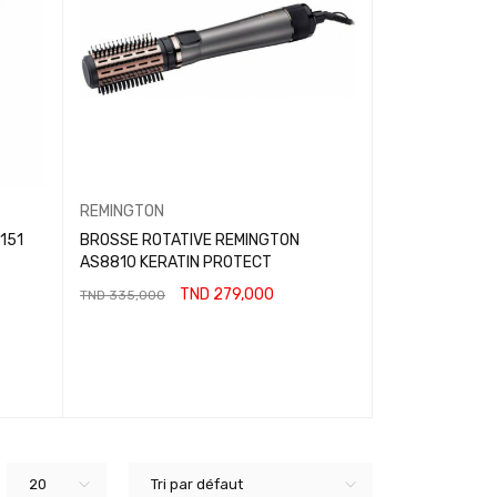
REMINGTON
SÈCHE-CHEVEU
2200W
151
BROSSE ROTATIVE REMINGTON
AS8810 KERATIN PROTECT
T
TND
69,000
TND
279,000
TND
335,000
AJOUTER AU P
AJOUTER AU PANIER
20
Tri par défaut