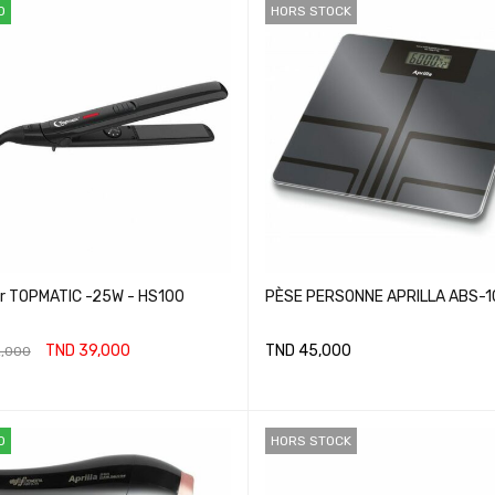
O
HORS STOCK
Lisseur TOPMATIC -25W - HS100
PÈSE PERSONNE APRILLA ABS-
TND
39,000
TND
45,000
,000
ER AU PANIER
LIRE LA SUITE
O
HORS STOCK