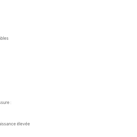
bles
sure :
uissance élevée