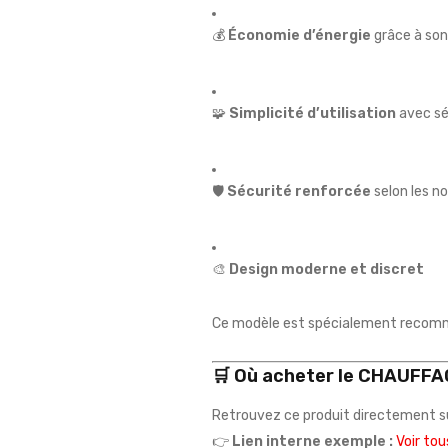
💰
Économie d’énergie
grâce à so
🧩
Simplicité d’utilisation
avec sé
🛡️
Sécurité renforcée
selon les n
🎨
Design moderne et discret
Ce modèle est spécialement recommand
🛒
Où acheter le CHAUFFA
Retrouvez ce produit directement su
👉
Lien interne exemple :
Voir to