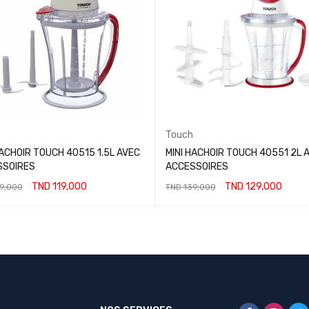
Touch
HACHOIR TOUCH 40515 1.5L AVEC
MINI HACHOIR TOUCH 40551 2L 
SSOIRES
ACCESSOIRES
TND
119,000
TND
129,000
9,000
TND
139,000
ER AU PANIER
AJOUTER AU PANIER