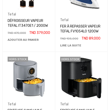
Tefal
Tefal
DÉFROISSEUR VAPEUR
TEFAL IT3470E1 / 2000W
FER À REPASSER VAPEUR
TEFAL FV1054L0 1200W
TND
379,000
TND
470,000
TND
89,000
TND
105,000
AJOUTER AU PANIER
LIRE LA SUITE
HORS STOCK
HORS STOCK
Tefal
Tefal