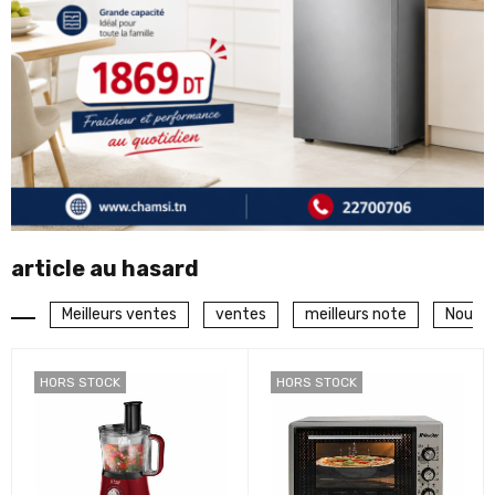
article au hasard
Meilleurs ventes
ventes
meilleurs note
Nouve
HORS STOCK
HORS STOCK