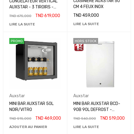
CUISINIÈRE AUXSTAR 50
CONGÉLATEUR VERTICAL
CM 4 FEUX INOX
AUXSTAR - 3 TIROIRS -
BLANC
TND
459,000
TND
619,000
TND
675,000
LIRE LA SUITE
LIRE LA SUITE
PROMO
HORS STOCK
Auxstar
Auxstar
MINI BAR AUXSTAR 50L
MINI BAR AUXSTAR BCD-
NOIR/VITRO
90B 90L DEFROST -
BLANC
TND
469,000
TND
519,000
TND
515,000
TND
560,000
AJOUTER AU PANIER
LIRE LA SUITE