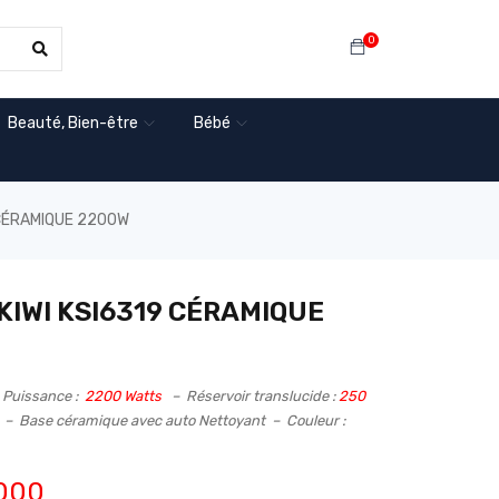
0
Beauté, Bien-être
Bébé
 CÉRAMIQUE 2200W
KIWI KSI6319 CÉRAMIQUE
 Puissance :
2200 Watts
– Réservoir translucide :
250
e
– Base céramique avec auto Nettoyant – Couleur :
000