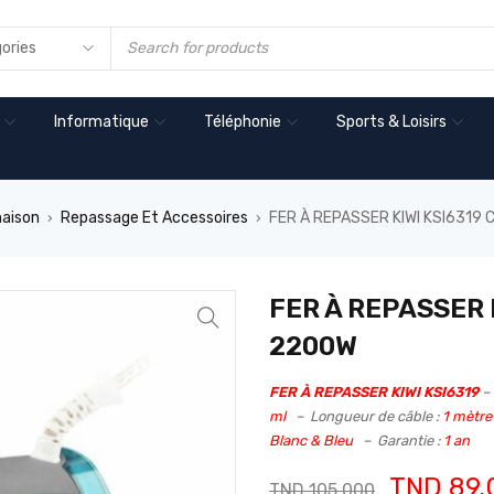
Informatique
Téléphonie
Sports & Loisirs
maison
Repassage Et Accessoires
FER À REPASSER KIWI KSI6319
›
›
FER À REPASSER 
2200W
FER À REPASSER KIWI KSI6319
–
ml
– Longueur de câble :
1 mètr
Blanc & Bleu
– Garantie :
1 an
TND
89,
TND
105,000