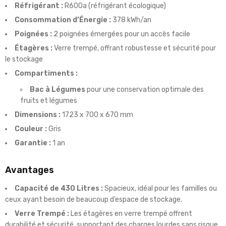
Réfrigérant :
R600a (réfrigérant écologique)
Consommation d’Énergie :
378 kWh/an
Poignées :
2 poignées émergées pour un accès facile
Étagères :
Verre trempé, offrant robustesse et sécurité pour
le stockage
Compartiments :
Bac à Légumes
pour une conservation optimale des
fruits et légumes
Dimensions :
1723 x 700 x 670 mm
Couleur :
Gris
Garantie :
1 an
Avantages
Capacité de 430 Litres :
Spacieux, idéal pour les familles ou
ceux ayant besoin de beaucoup d’espace de stockage.
Verre Trempé :
Les étagères en verre trempé offrent
durabilité et sécurité, supportant des charges lourdes sans risque