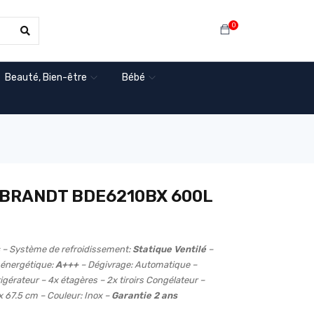
0
Beauté, Bien-être
Bébé
BRANDT BDE6210BX 600L
– Système de refroidissement:
Statique Ventilé
–
 énergétique:
A+++
– Dégivrage: Automatique –
rigérateur – 4x étagères – 2x tiroirs Congélateur –
 x 67.5 cm – Couleur: Inox –
Garantie 2 ans