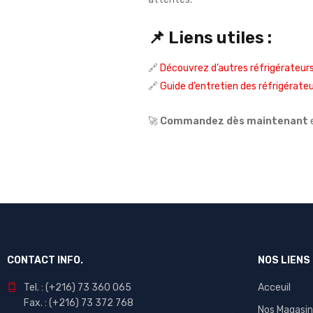
📌 Liens utiles :
🔗
Découvrez d’autres réfrigérateur
🔗
Guide d’entretien des réfrigérate
🚀
Commandez dès maintenant
e
CONTACT INFO.
NOS LIENS
Tel. : (+216) 73 360 065
Acceuil
Fax. : (+216) 73 372 768
Nos Magasin