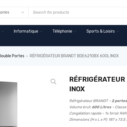
Informatique
Téléphonie
Sports & Loisirs
Double Portes
RÉFRIGÉRATEUR BRANDT BDE6210BX 600L INOX
›
RÉFRIGÉRATEUR 
INOX
Réfrigérateur BRANDT –
2 portes
Volume brut:
600 Litres
– Classe
Congélation rapide – 1x tirroir Réf
Dimensions (H x L x P): 187 x 73.5