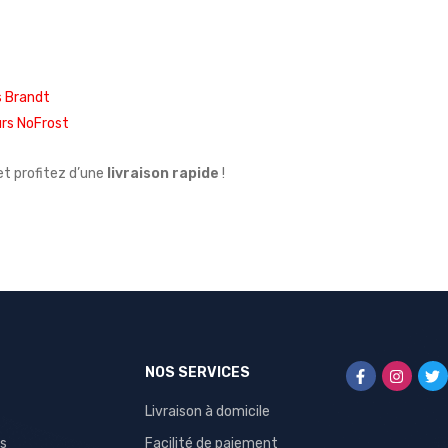
s Brandt
urs NoFrost
t profitez d’une
livraison rapide
!
NOS SERVICES
Livraison à domicile
s
Facilité de paiement