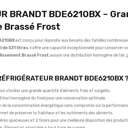
R BRANDT BDE6210BX – Gran
 Brassé Frost
6210BX
est conçu pour répondre aux besoins des familles nombreus
 de 531 litres
, il offre une capacité exceptionnelle pour conserver 
dissement Brassé Frost
assure une distribution homogène de l’air
le RÉFRIGÉRATEUR BRANDT BDE6210BX 
pour stocker une grande quantité d’aliments frais et surgelés.
tition homogène du froid pour une conservation optimale.
n de la consommation énergétique sans compromis sur la performanc
rmet de préserver la fraîcheur et les nutriments des aliments.
ères spacieuses et 2 tiroirs pour une meilleure disposition des produits
r
: Élégant et adaptable à tout type de cuisine.