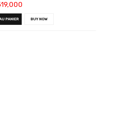
519,000
AU PANIER
BUY NOW