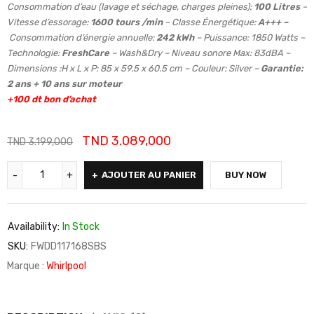
Consommation d’eau (lavage et séchage, charges pleines):
100 Litres
–
Vitesse d’essorage:
1600 tours /min
– Classe Énergétique:
A+++ –
Consommation d’énergie annuelle:
242 kWh
– Puissance: 1850 Watts –
Technologie:
FreshCare
– Wash&Dry – Niveau sonore Max: 83dBA –
Dimensions :H x L x P: 85 x 59.5 x 60.5 cm – Couleur: Silver –
Garantie:
2 ans + 10 ans sur moteur
+100 dt bon d’achat
TND
3.089,000
TND
3.199,000
AJOUTER AU PANIER
BUY NOW
Availability:
In Stock
SKU:
FWDD117168SBS
Marque :
Whirlpool