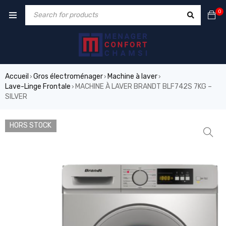
0
Accueil
Gros électroménager
Machine à laver
›
›
›
Lave-Linge Frontale
MACHINE À LAVER BRANDT BLF742S 7KG –
›
SILVER
HORS STOCK