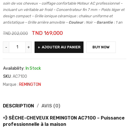
soin de vos cheveux – coiffage confortable Moteur AC professionnel –
incluant un véritable air froid – Concentrateur fin 7 mm – Poids léger et
design compact – Grille ionique céramique : chaleur uniforme et
antistatique – Grille arrière amovible –
Couleur
: Noir –
Garantie
: 1 an
TND
169,000
TND
202,000
AJOUTER AU PANIER
BUY NOW
Availability:
In Stock
SKU:
AC7100
Marque :
REMINGTON
DESCRIPTION
AVIS (0)
💨 SÈCHE-CHEVEUX REMINGTON AC7100 – Puissance
professionnelle à la maison