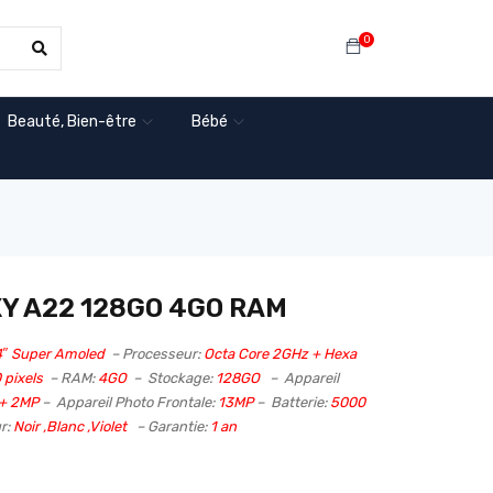
0
Beauté, Bien-être
Bébé
 A22 128GO 4GO RAM
4″ Super Amoled
– Processeur:
Octa Core 2GHz + Hexa
 pixels
– RAM:
4GO
– Stockage:
128GO
– Appareil
 + 2MP
– Appareil Photo Frontale:
13MP
– Batterie:
5000
r:
Noir ,Blanc ,Violet
– Garantie:
1 an