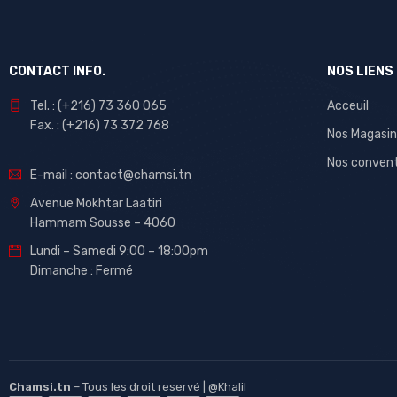
CONTACT INFO.
NOS LIENS
Tel. : (+216) 73 360 065
Acceuil
Fax. : (+216) 73 372 768
Nos Magasin
Nos conven
E-mail : contact@chamsi.tn
Avenue Mokhtar Laatiri
Hammam Sousse – 4060
Lundi – Samedi 9:00 – 18:00pm
Dimanche : Fermé
Chamsi.tn
– Tous les droit reservé |
@Khalil