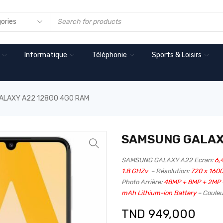
Informatique
Téléphonie
Sports & Loisirs
ALAXY A22 128GO 4GO RAM
SAMSUNG GALAXY
SAMSUNG GALAXY A22 Ecran:
6,
1.8 GHZv
– Résolution:
720 x 1600
Photo Arrière:
48MP + 8MP + 2MP
mAh Lithium-ion Battery
– Couleu
TND
949,000