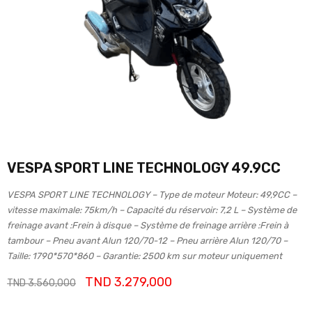
VESPA SPORT LINE TECHNOLOGY 49.9CC
VESPA SPORT LINE TECHNOLOGY – Type de moteur Moteur: 49,9CC –
vitesse maximale: 75km/h – Capacité du réservoir: 7,2 L – Système de
freinage avant :Frein à disque – Système de freinage arrière :Frein à
tambour – Pneu avant Alun 120/70-12 – Pneu arrière Alun 120/70 –
Taille: 1790*570*860 – Garantie: 2500 km sur moteur uniquement
TND
3.279,000
TND
3.560,000