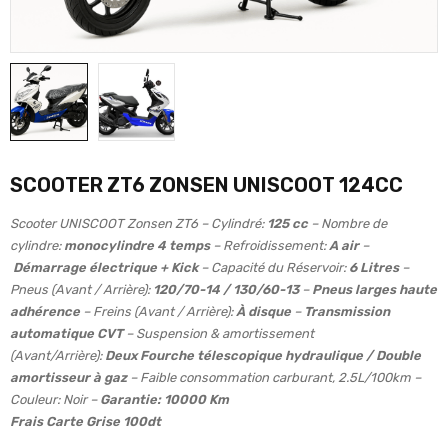
SCOOTER ZT6 ZONSEN UNISCOOT 124CC
Scooter UNISCOOT Zonsen ZT6 – Cylindré:
125 cc
– Nombre de
cylindre:
monocylindre 4 temps
– Refroidissement:
A air
–
Démarrage électrique + Kick
– Capacité du Réservoir:
6 Litres
–
Pneus (Avant / Arrière):
120/70-14 / 130/60
-13
–
Pneus larges haute
adhérence
– Freins (Avant / Arrière):
À disque
–
Transmission
automatique CVT
– Suspension & amortissement
(Avant/Arrière):
Deux Fourche télescopique hydraulique / Double
amortisseur à gaz
– Faible consommation carburant, 2.5L/100km –
Couleur: Noir –
Garantie: 10000 Km
Frais Carte Grise 100dt