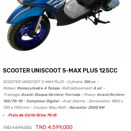
SCOOTER UNISCOOT S-MAX PLUS 125CC
SCOOTER UNISCOOT S-MAX PLUS –
Cylindré:
125 cc
–
Moteur:
Monocylindre 4 Temps
-Refroidissement:
A air
–
Freinage:
Avant: Disque/Arrière: Ferrodo
– Pneus:
Avant/Arrière:
120/70-10
–
Compteur Digital
– Avec Alarme – Dimensions: 1850 x
700 x 1150 mm – Couleur: Bleu Matt –
Garantie: 2500 KM
Frais de Carte Grise 70 dt
TND
4.599,000
TND
4.699,000