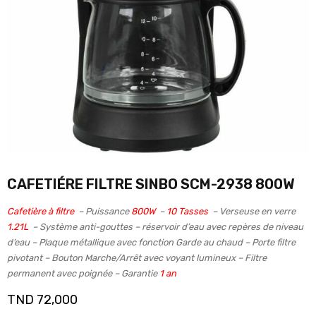
CAFETIÉRE FILTRE SINBO SCM-2938 800W
Cafetière à filtre
– Puissance
800W
–
10 Tasses
– Verseuse en verre
1.21L
– Système anti-gouttes – réservoir d’eau avec repères de niveau
d’eau – Plaque métallique avec fonction Garde au chaud – Porte filtre
pivotant – Bouton Marche/Arrêt avec voyant lumineux – Filtre
permanent avec poignée – Garantie
1 an
TND
72,000