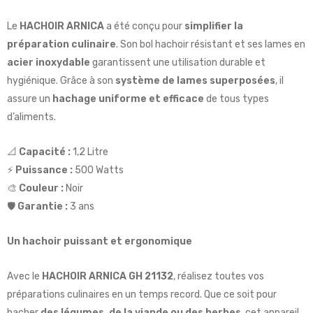
Le
HACHOIR ARNICA
a été conçu pour
simplifier la
préparation culinaire
. Son bol hachoir résistant et ses lames en
acier inoxydable
garantissent une utilisation durable et
hygiénique. Grâce à son
système de lames superposées
, il
assure un
hachage uniforme et efficace
de tous types
d’aliments.
📐
Capacité :
1,2 Litre
⚡
Puissance :
500 Watts
🎨
Couleur :
Noir
🛡️
Garantie :
3 ans
Un hachoir puissant et ergonomique
Avec le
HACHOIR ARNICA GH 21132
, réalisez toutes vos
préparations culinaires en un temps record. Que ce soit pour
hacher
des légumes, de la viande ou des herbes
, cet appareil