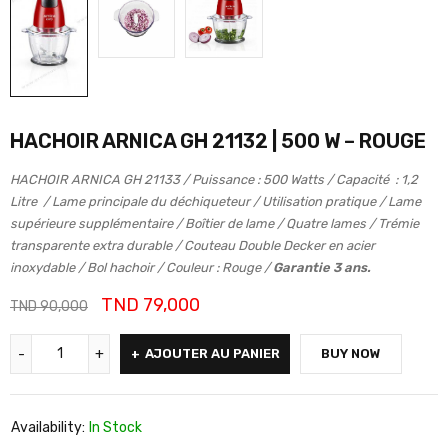
HACHOIR ARNICA GH 21132 | 500 W – ROUGE
HACHOIR ARNICA GH 21133 / Puissance : 500 Watts / Capacité : 1,2
Litre / Lame principale du déchiqueteur / Utilisation pratique / Lame
supérieure supplémentaire / Boîtier de lame / Quatre lames / Trémie
transparente extra durable / Couteau Double Decker en acier
inoxydable / Bol hachoir / Couleur : Rouge /
Garantie 3 ans.
TND
79,000
TND
90,000
AJOUTER AU PANIER
BUY NOW
Availability:
In Stock