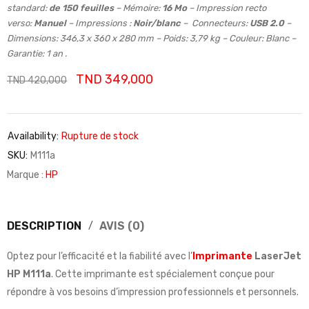
standard:
de 150 feuilles
– Mémoire:
16 Mo
– Impression recto
verso:
Manuel
– Impressions :
Noir/blanc
– Connecteurs:
USB 2.0
–
Dimensions: 346,3 x 360 x 280 mm – Poids: 3,79 kg – Couleur: Blanc –
Garantie: 1 an .
TND
349,000
TND
420,000
Availability:
Rupture de stock
SKU:
M111a
Marque :
HP
DESCRIPTION
AVIS (0)
Optez pour l’efficacité et la fiabilité avec l’
Imprimante
LaserJet
HP M111a
. Cette imprimante est spécialement conçue pour
répondre à vos besoins d’impression professionnels et personnels.