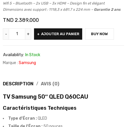
Wifi 5 – Bluetooth – 2x USB – 3x HDMI – Design fin et élégant
Dimensions avec support : 1118,3 x 681.7 x 224 mm –
Garantie 2 ans
TND
2.389,000
AJOUTER AU PANIER
BUY NOW
Availability:
In Stock
Marque :
Samsung
DESCRIPTION
AVIS (0)
TV Samsung 50″ QLED Q60CAU
Caractéristiques Techniques
Type d’Écran :
QLED
Taille de l’Écran :
50 pouces