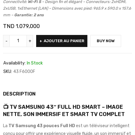
Connectivité:
Wi-Fi 5
– Design fin et élégant – Connecteurs: 2xHDMI,
2xUSB, 1xEthernet (LAN) – Dimensions avec pied: 965.9 x 590.0 x 157.6
mm –
Garantie: 2 ans
TND
1.079,000
AJOUTER AU PANIER
BUY NOW
Availability:
In Stock
SKU:
43 F6000F
DESCRIPTION
📺 TV SAMSUNG 43″ FULL HD SMART – IMAGE
NETTE, SON IMMERSIF ET SMART TV COMPLET
La
TV Samsung 43 pouces Full HD
est un téléviseur intelligent
conçu pour offrir une expérience visuelle fluide, un son immersif et