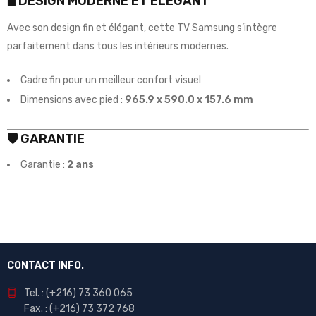
🖥️ DESIGN MODERNE ET ÉLÉGANT
Avec son design fin et élégant, cette TV Samsung s’intègre
parfaitement dans tous les intérieurs modernes.
Cadre fin pour un meilleur confort visuel
Dimensions avec pied :
965.9 x 590.0 x 157.6 mm
🛡️ GARANTIE
Garantie :
2 ans
CONTACT INFO.
Tel. : (+216) 73 360 065
Fax. : (+216) 73 372 768