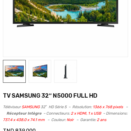
TV SAMSUNG 32″ N5000 FULL HD
Téléviseur
SAMSUNG
32″ HD Série 5 – Résolution:
1366 x 768 pixels
–
Récepteur Intègre
– Connecteurs:
2 x HDMI, 1 x USB
– Dimensions:
737.4 x 438.0 x 74.1 mm
– Couleur:
Noir
– Garantie:
2 ans
TND
839,000