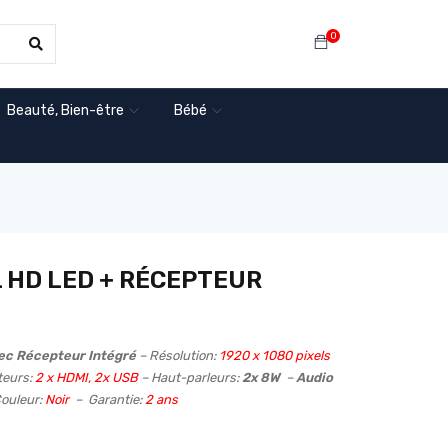
0
Beauté, Bien-être
Bébé
L HD LED + RÉCEPTEUR
c Récepteur Intégré
– Résolution:
1920 x 1080 pixels
teurs:
2 x HDMI, 2x USB
– Haut-parleurs:
2x 8W
–
Audio
ouleur:
Noir
– Garantie:
2 ans