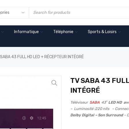
Informatique
Téléphonie
Sports & Loisirs
 SABA 43 FULL HD LED + RÉCEPTEUR INTÉGRÉ
TV SABA 43 FUL
INTÉGRÉ
Téléviseur
SABA
43″
LED HD ave
– Luminosité :220 nits
– Connec
Dolby Digital – Son Surround
– C