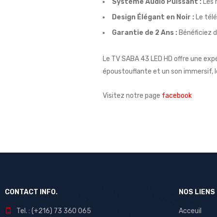
Système Audio Puissant :
Les 
Design Élégant en Noir :
Le télé
Garantie de 2 Ans :
Bénéficiez d
Le TV SABA 43 LED HD offre une exp
époustouflante et un son immersif, l
Visitez notre page
facebook
CONTACT INFO.
NOS LIENS
Tel. : (+216) 73 360 065
Acceuil