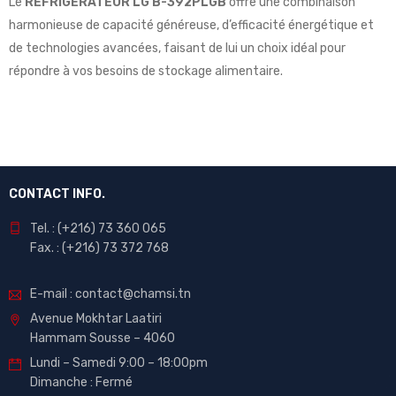
Le
REFRIGERATEUR LG B-392PLGB
offre une combinaison
harmonieuse de capacité généreuse, d’efficacité énergétique et
de technologies avancées, faisant de lui un choix idéal pour
répondre à vos besoins de stockage alimentaire.
CONTACT INFO.
Tel. : (+216) 73 360 065
Fax. : (+216) 73 372 768
E-mail : contact@chamsi.tn
Avenue Mokhtar Laatiri
Hammam Sousse – 4060
Lundi – Samedi 9:00 – 18:00pm
Dimanche : Fermé