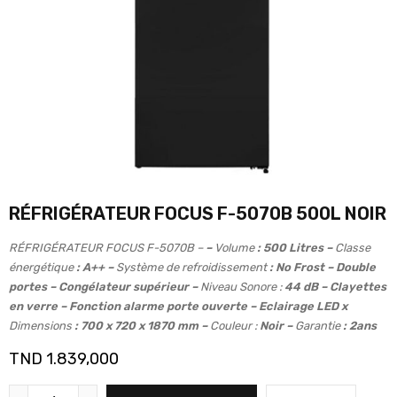
RÉFRIGÉRATEUR FOCUS F-5070B 500L NOIR
RÉFRIGÉRATEUR FOCUS F-5070B –
–
Volume
: 500 Litres –
Classe
énergétique
: A++ –
Système de refroidissement
: No Frost – Double
portes – Congélateur supérieur –
Niveau Sonore :
44 dB – Clayettes
en verre – Fonction alarme porte ouverte – Eclairage LED x
Dimensions
: 700 x 720 x 1870 mm –
Couleur :
Noir –
Garantie
: 2ans
TND
1.839,000