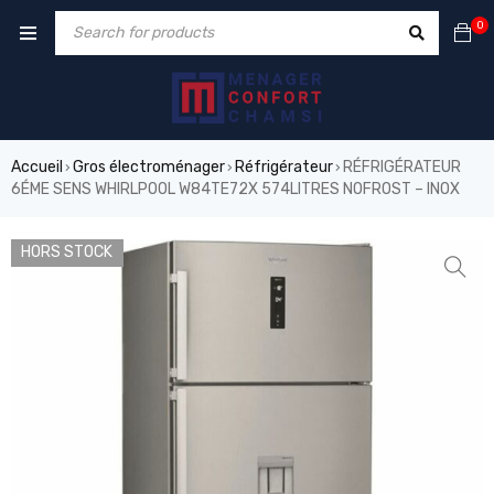
0
Accueil
Gros électroménager
Réfrigérateur
RÉFRIGÉRATEUR
›
›
›
6ÉME SENS WHIRLPOOL W84TE72X 574LITRES NOFROST – INOX
HORS STOCK