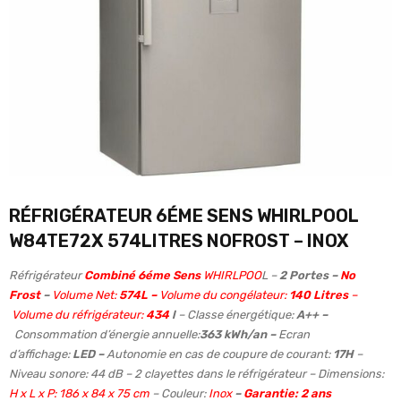
RÉFRIGÉRATEUR 6ÉME SENS WHIRLPOOL
W84TE72X 574LITRES NOFROST – INOX
Réfrigérateur
Combiné 6éme Sens
WHIRLPOO
L –
2 Portes
–
No
Frost
–
Volume Net:
574L
–
Volume du congélateur:
140 Litres
–
Volume du réfrigérateur:
434
l
– Classe énergétique:
A++
–
Consommation d’énergie annuelle:
363 kWh/an –
Ecran
d’affichage:
LED –
Autonomie en cas de coupure de courant:
17H
–
Niveau sonore: 44 dB – 2 clayettes dans le réfrigérateur – Dimensions:
H x L x P: 186 x 84 x 75 cm
– Couleur:
Inox
–
Garantie: 2 ans