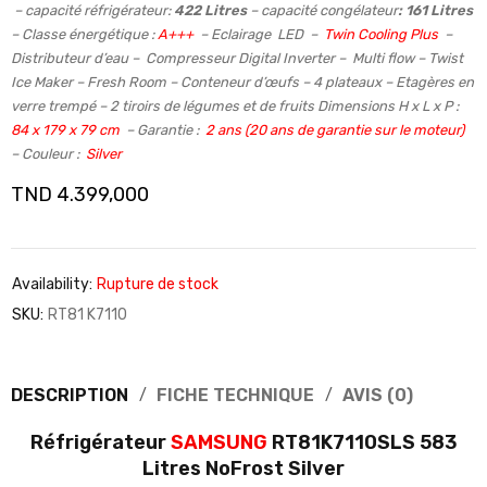
–
capacité réfrigérateur:
422 Litres
– capacité congélateur
:
161 Litres
– Classe énergétique :
A+++
– Eclairage LED –
Twin Cooling Plus
–
Distributeur d’eau – Compresseur Digital Inverter – Multi flow – Twist
Ice Maker – Fresh Room – Conteneur d’œufs – 4 plateaux – Etagères en
verre trempé – 2 tiroirs de légumes et de fruits Dimensions H x L x P :
84 x 179 x 79 cm
– Garantie :
2 ans (20 ans de garantie sur le moteur)
– Couleur :
Silver
TND
4.399,000
Availability:
Rupture de stock
SKU:
RT81 K7110
DESCRIPTION
FICHE TECHNIQUE
AVIS (0)
Réfrigérateur
SAMSUNG
RT81K7110SLS 583
Litres NoFrost Silver