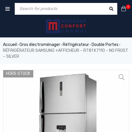
0
Accueil
Gros électroménager
Réfrigérateur
Double Portes
›
›
›
›
RÉFRIGÉRATEUR SAMSUNG +AFFICHEUR – RT81 K7110 – NO FROST
– SILVER
HORS STOCK