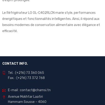
d’esprit prolongée.
Le Réfrigérateur LG GL-C402RLCN marie style, performances
énergétiques et fonctionnalités intelligentes. Ainsi, il répond aux
besoins modernes de conservation alimentaire avec élégance et
efficacité.
CONTACT INFO.
Tel. : (+216) 73 360 065
Fax. : (+216) 73 372 768
E-mail : contact@chamsi.tn
Avenue Mokhtar Laatiri
Hammam Sousse – 4060