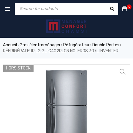
0
Accueil
Gros électroménager
Réfrigérateur
Double Portes
›
›
›
›
RÉFRIGÉRATEUR LG GL-C402RLCN NO-FROS 307L INVENTER
HORS STOCK