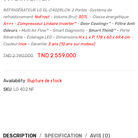
RÉFRIGÉRATEUR LG GL-C402RLCN 2 Portes -Système de
refroidissement:
NoFrost
– Volume Brut:
307L
– Classe énergétique:
A+++
–
Compresseur Linéaire Inverter™
–
Door Cooling+™
–
Filtre Anti
Odeurs
– Multi Air Flow™ – Smart Diagnostic –
Smart ThinQ™
– Porte
Réversible – Éclairage LED – Dimensions:
H x L x P: 178 x 60 x 69,4 cm
–
Couleur:
Inox
– Garantie:
3 ans (10 ans sur moteur)
TND
2.559,000
TND
2.790,000
Availability:
Rupture de stock
SKU:
LG 402 NF
DESCRIPTION
SPECIFICATION
AVIS (0)