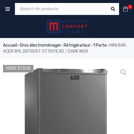
0
Accueil
Gros électroménager
Réfrigérateur
1 Porte
MINI BAR
›
›
›
›
ACER 89L DEFROST GT1001LXD / DARK INOX
HORS STOCK