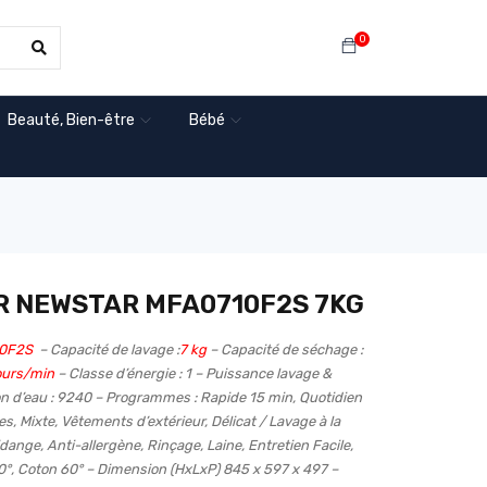
0
Beauté, Bien-être
Bébé
R NEWSTAR MFA0710F2S 7KG
0F2S
– Capacité de lavage :
7 kg
– Capacité de séchage :
ours/min
– Classe d’énergie : 1 – Puissance lavage &
 d’eau : 9240 – Programmes : Rapide 15 min, Quotidien
 Mixte, Vêtements d’extérieur, Délicat / Lavage à la
dange, Anti-allergène, Rinçage, Laine, Entretien Facile,
0°, Coton 60° – Dimension (HxLxP) 845 x 597 x 497 –