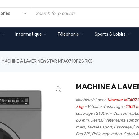
Informatique
Téléphonie
Sports & Loisirs
MACHINE À LAVER NEWSTAR MFA0710F2S 7KG
MACHINE À LAVE
Machine à Laver
Newstar MFA071
7 kg
– Vitesse d’essorage :
1000 t
essorage : 2100 w – Consommation
60 min, Jeans/ Vêtements sombres,
main, Textiles sport, Essorage / Vi
Eco 20°, Prélavage coton, Coton 4