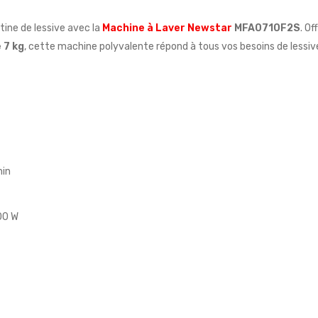
tine de lessive avec la
Machine à Laver Newstar
MFA0710F2S
. O
 7 kg
, cette machine polyvalente répond à tous vos besoins de lessive
min
00 W