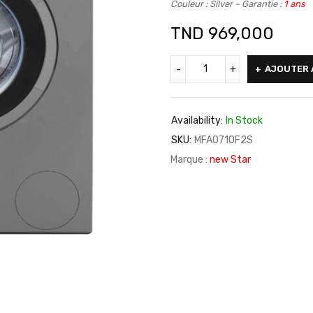
Couleur : Silver – Garantie :
1 ans
TND
969,000
AJOUTER 
Availability:
In Stock
SKU:
MFA0710F2S
Marque :
new Star