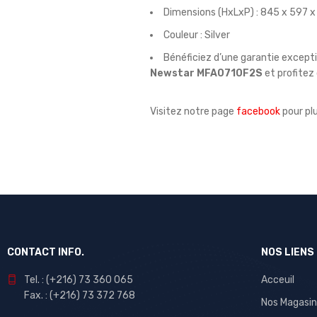
Dimensions (HxLxP) : 845 x 597
Couleur : Silver
Bénéficiez d’une garantie except
Newstar MFA0710F2S
et profitez 
Visitez notre page
facebook
pour pl
CONTACT INFO.
NOS LIENS
Tel. : (+216) 73 360 065
Acceuil
Fax. : (+216) 73 372 768
Nos Magasin