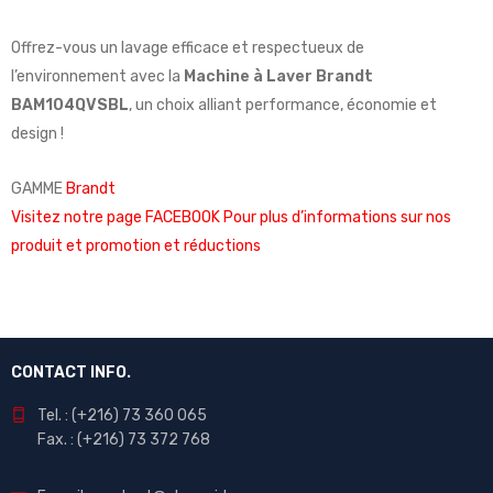
Offrez-vous un lavage efficace et respectueux de
l’environnement avec la
Machine à Laver Brandt
BAM104QVSBL
, un choix alliant performance, économie et
design !
GAMME
Brandt
Visitez notre page FACEBOOK Pour plus d’informations sur nos
produit et promotion et réductions
CONTACT INFO.
Tel. : (+216) 73 360 065
Fax. : (+216) 73 372 768