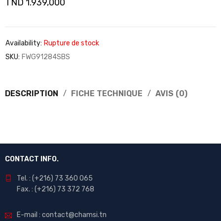
TND
1.939,000
Availability:
Rupture de stock
SKU:
FWG91284SBS
DESCRIPTION
FICHE TECHNIQUE
AVIS (0)
CONTACT INFO.
Tel. : (+216) 73 360 065
Fax. : (+216) 73 372 768
E-mail : contact@chamsi.tn