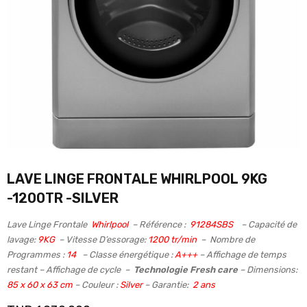
LAVE LINGE FRONTALE WHIRLPOOL 9KG
-1200TR -SILVER
Lave Linge Frontale
Whirlpool
– Référence :
91284SBS
– Capacité de
lavage:
9KG
– Vitesse D’essorage:
1200 tr/min
– Nombre de
Programmes :
14
– Classe énergétique :
A+++
– Affichage de temps
restant – Affichage de cycle –
Technologie Fresh care
– Dimensions:
85 x 60 x 63 cm
– Couleur :
Silver
– Garantie:
2 ans