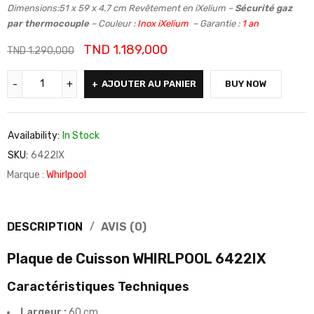
Dimensions:51 x 59 x 4.7 cm Revêtement en iXelium –
Sécurité gaz
par thermocouple
– Couleur :
Inox iXelium
– Garantie :
1 an
TND
1.189,000
TND
1.290,000
AJOUTER AU PANIER
BUY NOW
Availability:
In Stock
SKU:
6422IX
Marque :
Whirlpool
DESCRIPTION
AVIS (0)
Plaque de Cuisson
WHIRLPOOL 6422IX
Caractéristiques Techniques
Largeur :
60 cm