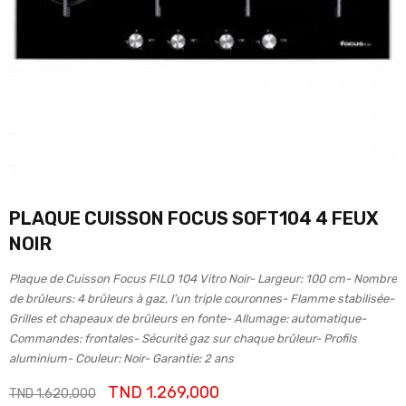
PLAQUE CUISSON FOCUS SOFT104 4 FEUX
NOIR
Plaque de Cuisson Focus FILO 104 Vitro Noir- Largeur: 100 cm- Nombre
de brûleurs: 4 brûleurs à gaz, l’un triple couronnes- Flamme stabilisée-
Grilles et chapeaux de brûleurs en fonte- Allumage: automatique-
Commandes: frontales- Sécurité gaz sur chaque brûleur- Profils
aluminium- Couleur: Noir- Garantie: 2 ans
TND
1.269,000
TND
1.620,000