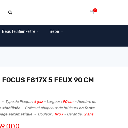
0
Beauté, Bien-être
Bébé
 FOCUS F817X 5 FEUX 90 CM
X
– Type de Plaque :
à gaz
– Largeur :
90 cm
– Nombre de
 stabilisée
– Grilles et chapeaux de brûleurs
en fonte
mage automatique
– Couleur :
INOX
– Garantie :
2 ans
9,000