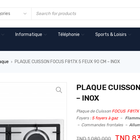
Informatique
Téléphonie
Sports & Loisirs
aque
PLAQUE CUISSON FOCUS F817X 5 FEUX 90 CM – INOX
›
PLAQUE CUISSON
– INOX
Plaque de Cuisson
FOCUS F817
Foyers :
5 foyers à gaz
–
Flamme
– Commandes frontales –
Allu
TND
83
TND
1.080,000