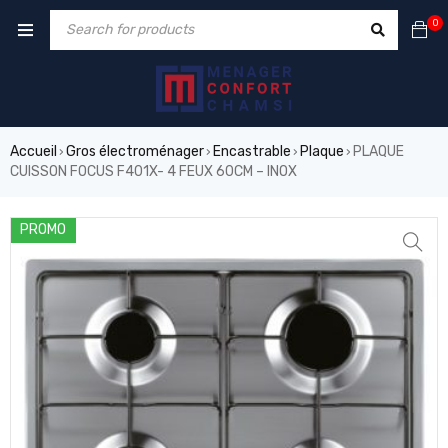
0
Accueil
Gros électroménager
Encastrable
Plaque
PLAQUE
›
›
›
›
CUISSON FOCUS F401X- 4 FEUX 60CM – INOX
PROMO