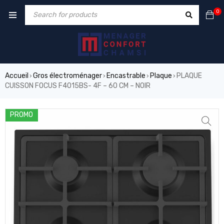
0
Accueil
Gros électroménager
Encastrable
Plaque
PLAQUE
›
›
›
›
CUISSON FOCUS F4015BS- 4F – 60 CM – NOIR
PROMO