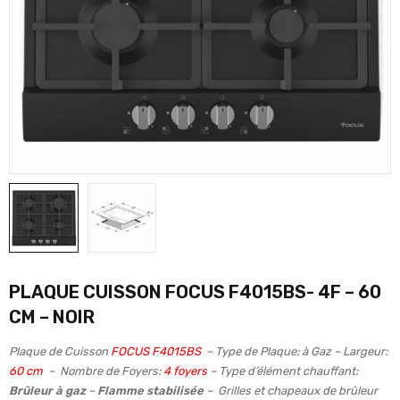
PLAQUE CUISSON FOCUS F4015BS- 4F – 60
CM – NOIR
Plaque de Cuisson
FOCUS F4015BS
– Type de Plaque: à Gaz – Largeur:
60 cm
– Nombre de Foyers:
4 foyers
– Type d’élément chauffant:
Brûleur à gaz
–
Flamme stabilisée
– Grilles et chapeaux de brûleur