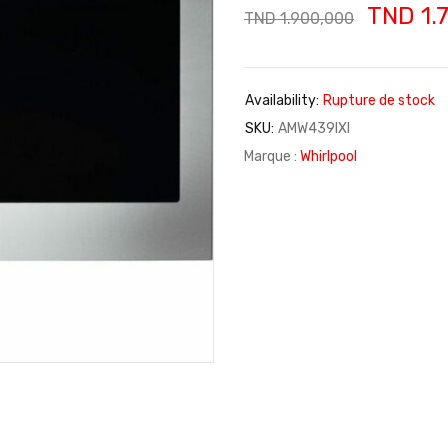
TND
1.
TND
1.900,000
Availability:
Rupture de stock
SKU:
AMW439IXl
Marque :
Whirlpool