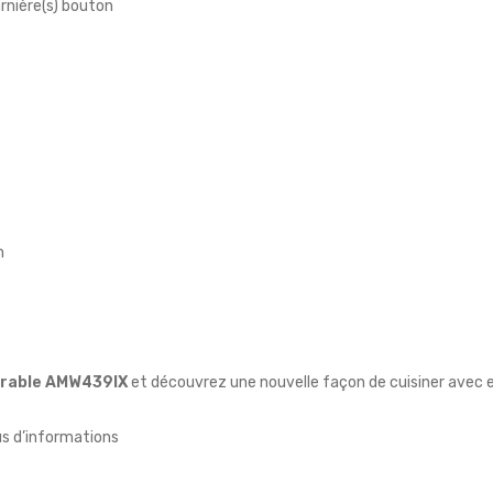
arnière(s) bouton
m
trable AMW439IX
et découvrez une nouvelle façon de cuisiner avec ef
us d’informations