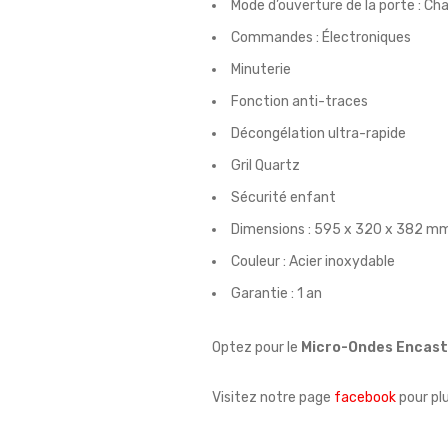
Mode d’ouverture de la porte : Ch
Commandes : Électroniques
Minuterie
Fonction anti-traces
Décongélation ultra-rapide
Gril Quartz
Sécurité enfant
Dimensions : 595 x 320 x 382 m
Couleur : Acier inoxydable
Garantie : 1 an
Optez pour le
Micro-Ondes Encas
Visitez notre page
facebook
pour pl