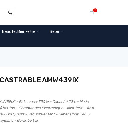
0
Beauté, Bien-être
Bébé
NCASTRABLE AMW439IX
9IXl – Puissance: 750 W – Capacité 22 L – Mode
(s) bouton – Commandes Electronique – Minuterie – Anti-
e – Gril Quartz – Sécurité enfant – Dimensions: 595 x
xydable – Garantie 1 an