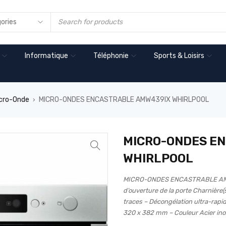
Informatique
Téléphonie
Sports & Loisirs
cro-Onde
MICRO-ONDES ENCASTRABLE AMW439IX WHIRLPOOL
›
MICRO-ONDES E
WHIRLPOOL
MICRO-ONDES ENCASTRABLE AMW43
d’ouverture de la porte Charnière
traces – Décongélation ultra-rapid
320 x 382 mm – Couleur Acier ino