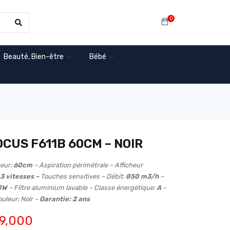
0
Beauté, Bien-être
Bébé
CUS F611B 60CM – NOIR
eur:
60cm
– Aspiration périmétrale – Afficheur
3 vitesses –
Touches sensitives – Débit:
850 m3/h
–
20W
– Filtre aluminium lavable – Classe énergétique:
A
–
uleur: Noir –
Garantie: 2 ans
9,000