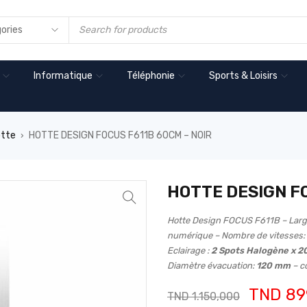
Informatique
Téléphonie
Sports & Loisirs
tte
HOTTE DESIGN FOCUS F611B 60CM – NOIR
›
HOTTE DESIGN FO
Hotte Design FOCUS F611B – Larg
numérique – Nombre de vitesses:
Eclairage :
2 Spots Halogène x 
Diamètre évacuation:
120 mm
– co
TND
89
TND
1.150,000