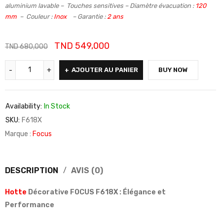
aluminium lavable – Touches sensitives – Diamètre évacuation :
120
mm
– Couleur :
Inox
– Garantie :
2 ans
TND
549,000
TND
680,000
AJOUTER AU PANIER
BUY NOW
Availability:
In Stock
SKU:
F618X
Marque :
Focus
DESCRIPTION
AVIS (0)
Hotte
Décorative FOCUS F618X : Élégance et
Performance