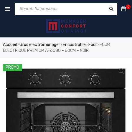
0
Accueil
Gros électroménager
Encastrable
Four
FOUR
›
›
›
›
ÉLECTRIQUE PREMIUM AF6080 – 60CM – NOIR
PROMO