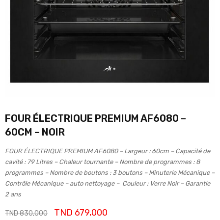
FOUR ÉLECTRIQUE PREMIUM AF6080 –
60CM – NOIR
FOUR ÉLECTRIQUE PREMIUM AF6080 – Largeur : 60cm – Capacité de
cavité : 79 Litres – Chaleur tournante – Nombre de programmes : 8
programmes – Nombre de boutons : 3 boutons – Minuterie Mécanique –
Contrôle Mécanique – auto nettoyage – Couleur : Verre Noir – Garantie
2 ans
TND
679,000
TND
830,000