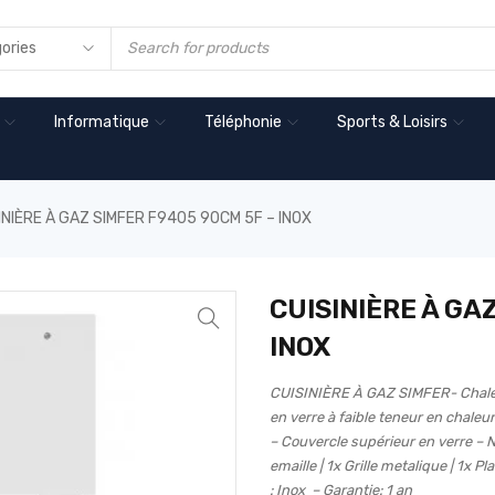
Informatique
Téléphonie
Sports & Loisirs
INIÈRE À GAZ SIMFER F9405 90CM 5F – INOX
CUISINIÈRE À GA
INOX
CUISINIÈRE À GAZ SIMFER- Chaleu
en verre à faible teneur en chale
– Couvercle supérieur en verre – N
emaille | 1x Grille metalique | 1x
: Inox – Garantie: 1 an