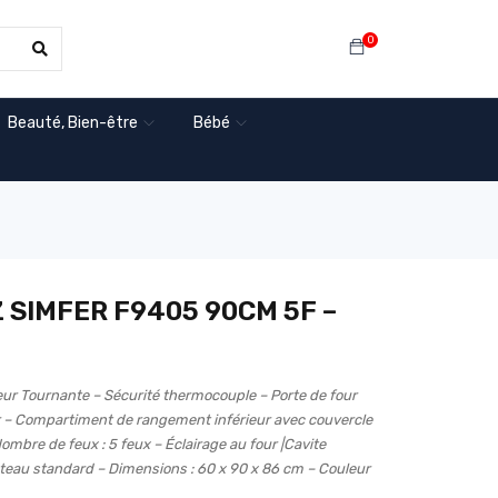
0
Beauté, Bien-être
Bébé
Z SIMFER F9405 90CM 5F –
r Tournante – Sécurité thermocouple – Porte de four
ur – Compartiment de rangement inférieur avec couvercle
ombre de feux : 5 feux – Éclairage au four |Cavite
 Plateau standard – Dimensions : 60 x 90 x 86 cm – Couleur