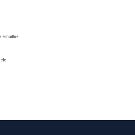
é émaillée
rcle