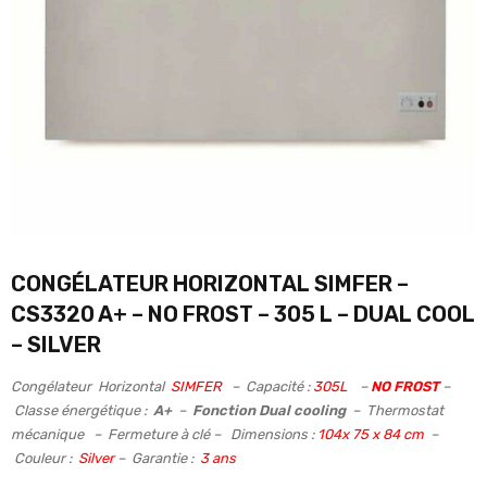
CONGÉLATEUR HORIZONTAL SIMFER –
CS3320 A+ – NO FROST – 305 L – DUAL COOL
– SILVER
Congélateur Horizontal
SIMFER
– Capacité :
305L
–
NO FROST
–
Classe énergétique :
A+
–
Fonction Dual cooling
– Thermostat
mécanique – Fermeture à clé – Dimensions :
104x 75 x 84 cm
–
Couleur :
Silver
– Garantie :
3 ans