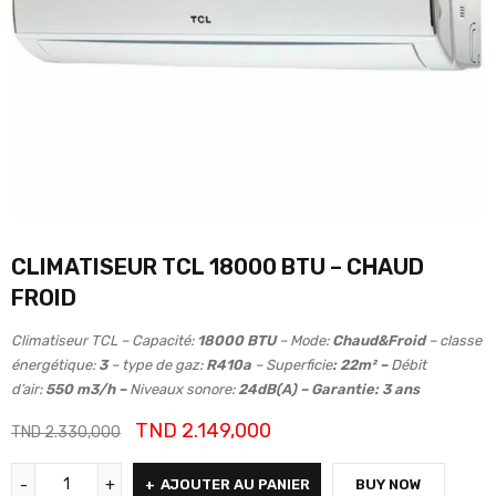
CLIMATISEUR TCL 18000 BTU – CHAUD
FROID
Climatiseur TCL –
Capacité:
18000 BTU
– Mode:
Chaud&Froid
– classe
énergétique:
3
– type de gaz:
R410a
– Superficie
: 22m² –
Débit
d’air:
550 m3/h
–
Niveaux sonore:
24dB(A)
–
Garantie: 3 ans
TND
2.149,000
TND
2.330,000
AJOUTER AU PANIER
BUY NOW