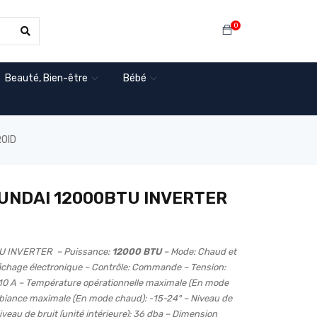
0
Beauté, Bien-être
Bébé
ROID
UNDAI 12000BTU INVERTER
 INVERTER – Puissance:
12000 BTU
– Mode: Chaud et
ffichage électronique – Contrôle: Commande – Tension:
10 A – Température opérationnelle maximale (En mode
mbiance maximale (En mode chaud): -15-24° – Niveau de
Niveau de bruit (unité intérieure): 36 dba – Dimension