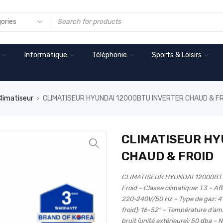
Informatique
Téléphonie
Sports & Loisirs
limatiseur
CLIMATISEUR HYUNDAI 12000BTU INVERTER CHAUD & F
›
CLIMATISEUR HY
CHAUD & FROID
CLIMATISEUR HYUNDAI 12000BTU
Froid – Classe climatique: T3 – A
220-240V/50 Hz – Type de gaz: 4
froid): 16-52° – Température d’a
bruit (unité extérieure): 50 dba – 